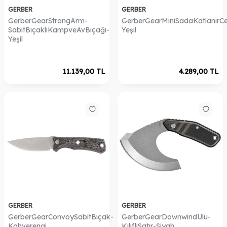
GERBER
GERBER
GerberGearStrongArm-
GerberGearMiniSadaKatlanırCep
SabitBıçaklıKampveAvBıçağı-
Yeşil
Yeşil
11.139,00
TL
4.289,00
TL
GERBER
GERBER
GerberGearConvoySabitBıçak-
GerberGearDownwindUlu-
Kahverengi
KılıflıSatır-Siyah