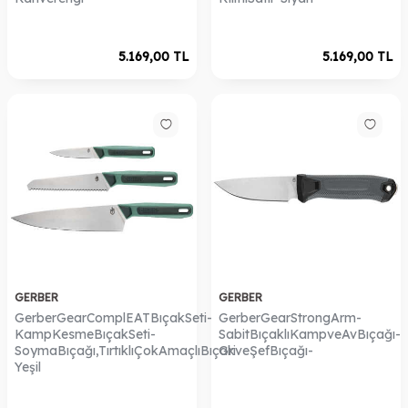
5.169,00
TL
5.169,00
TL
GERBER
GERBER
GerberGearComplEATBıçakSeti-
GerberGearStrongArm-
KampKesmeBıçakSeti-
SabitBıçaklıKampveAvBıçağı-
SoymaBıçağı,TırtıklıÇokAmaçlıBıçakveŞefBıçağı-
Gri
Yeşil