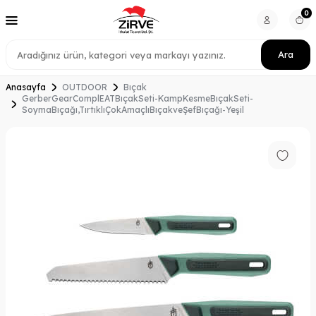
0
Ara
Anasayfa
OUTDOOR
Bıçak
GerberGearComplEATBıçakSeti-KampKesmeBıçakSeti-
SoymaBıçağı,TırtıklıÇokAmaçlıBıçakveŞefBıçağı-Yeşil