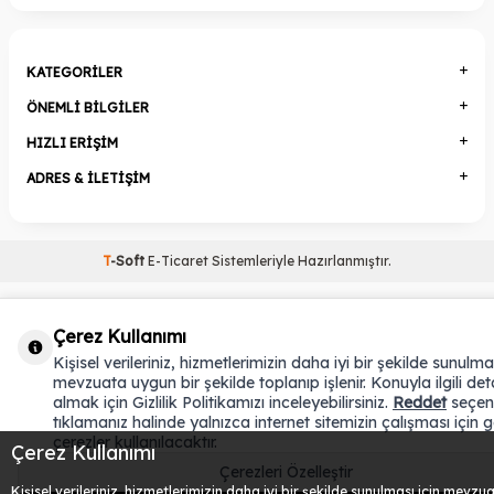
KATEGORILER
ÖNEMLI BILGILER
HIZLI ERIŞIM
ADRES & İLETIŞIM
T
-Soft
E-Ticaret
Sistemleriyle Hazırlanmıştır.
Çerez Kullanımı
Kişisel verileriniz, hizmetlerimizin daha iyi bir şekilde sunulmas
mevzuata uygun bir şekilde toplanıp işlenir. Konuyla ilgili deta
almak için Gizlilik Politikamızı inceleyebilirsiniz.
Reddet
seçen
tıklamanız halinde yalnızca internet sitemizin çalışması için g
çerezler kullanılacaktır.
Çerez Kullanımı
Çerezleri Özelleştir
Kişisel verileriniz, hizmetlerimizin daha iyi bir şekilde sunulması için mevzu