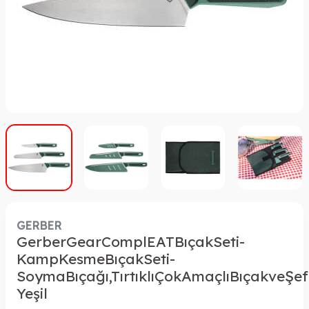
GERBER
GerberGearComplEATBıçakSeti-
KampKesmeBıçakSeti-
SoymaBıçağı,TırtıklıÇokAmaçlıBıçakveŞef
Yeşil