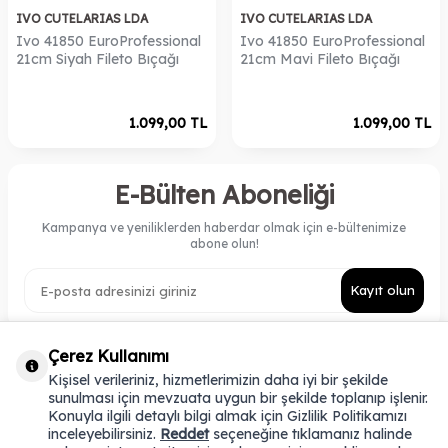
IVO CUTELARIAS LDA
IVO CUTELARIAS LDA
Ivo 41850 EuroProfessional
Ivo 41850 EuroProfessional
21cm Siyah Fileto Bıçağı
21cm Mavi Fileto Bıçağı
1.099,00
TL
1.099,00
TL
E-Bülten Aboneliği
Kampanya ve yeniliklerden haberdar olmak için e-bültenimize
abone olun!
Kayıt olun
Çerez Kullanımı
Kişisel verileriniz, hizmetlerimizin daha iyi bir şekilde
KATEGORILER
sunulması için mevzuata uygun bir şekilde toplanıp işlenir.
Konuyla ilgili detaylı bilgi almak için Gizlilik Politikamızı
ÖNEMLI BILGILER
inceleyebilirsiniz.
Reddet
seçeneğine tıklamanız halinde