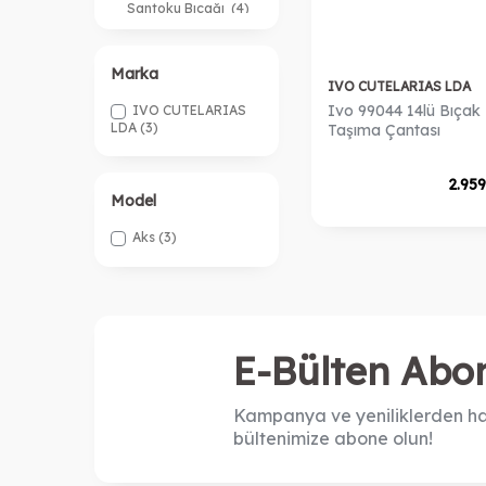
Santoku Bıçağı
(4)
Masat
(4)
Satır
(1)
Marka
Steak Bıçağı
(3)
IVO CUTELARIAS LDA
Ekmek Bıçağı
(1)
Ivo 99044 14lü Bıçak
IVO CUTELARIAS
LDA
(3)
Taşıma Çantası
Cımbız
(2)
Spatula
(1)
2.95
Model
Aks
(3)
E-Bülten Abon
Kampanya ve yeniliklerden ha
bültenimize abone olun!