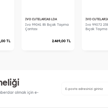
IVO CUTELARIAS LDA
IVO CUTELARI
​Ivo 99041 8li Bıçak Taşıma
Ivo 99072 25l
Çantası
Bıçak Taşıma 
9,00
TL
2.469,00
TL
eliği
berdar olmak için e-