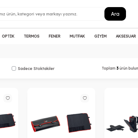
Ara
OPTİK
TERMOS
FENER
MUTFAK
GİYİM
AKSESUAR
Sadece Stoktakiler
Toplam
3
ürün bulu