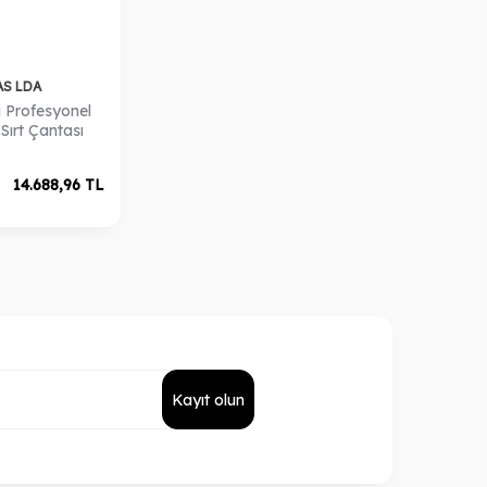
AS LDA
i Profesyonel
Sırt Çantası
14.688,96
TL
Kayıt olun