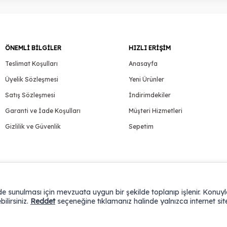
ÖNEMLI BILGILER
HIZLI ERIŞIM
Teslimat Koşulları
Anasayfa
Üyelik Sözleşmesi
Yeni Ürünler
Satış Sözleşmesi
İndirimdekiler
Garanti ve İade Koşulları
Müşteri Hizmetleri
Gizlilik ve Güvenlik
Sepetim
ilde sunulması için mevzuata uygun bir şekilde toplanıp işlenir. Konuyla 
bilirsiniz.
Reddet
seçeneğine tıklamanız halinde yalnızca internet sit
T
-Soft
E-Ticaret
Sistemleriyle Hazırlanmıştır.