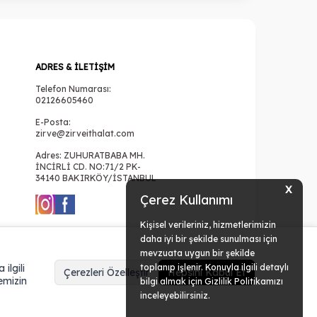
ADRES & İLETIŞIM
Telefon Numarası:
02126605460
E-Posta:
zirve@zirveithalat.com
Adres: ZUHURATBABA MH.
İNCİRLİ CD. NO:71/2 PK-
34140 BAKIRKÖY/İSTANBUL
X
Çerez Kullanımı
Kişisel verileriniz, hizmetlerimizin
daha iyi bir şekilde sunulması için
mevzuata uygun bir şekilde
ilgili
toplanıp işlenir. Konuyla ilgili detaylı
Çerezleri Özelleştir
Hepsini Kabul Et
emizin
bilgi almak için Gizlilik Politikamızı
inceleyebilirsiniz.