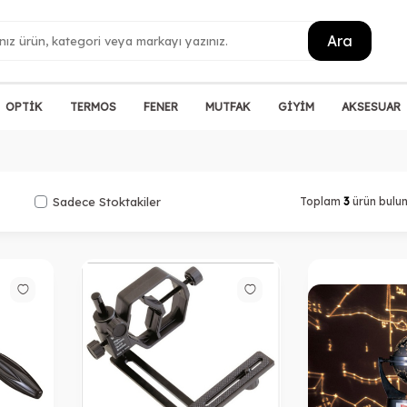
Ara
OPTİK
TERMOS
FENER
MUTFAK
GİYİM
AKSESUAR
Sadece Stoktakiler
Toplam
3
ürün bulu