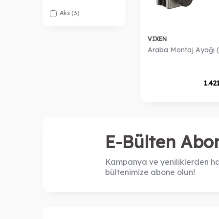
Aks
(3)
VIXEN
Araba Montaj Ayağı (
1.42
E-Bülten Abon
Kampanya ve yeniliklerden ha
bültenimize abone olun!