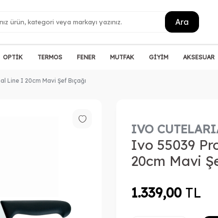
Ara
OPTİK
TERMOS
FENER
MUTFAK
GİYİM
AKSESUAR
al Line I 20cm Mavi Şef Bıçağı
IVO CUTELARI
Ivo 55039 Pro
20cm Mavi Şe
1.339,00
TL