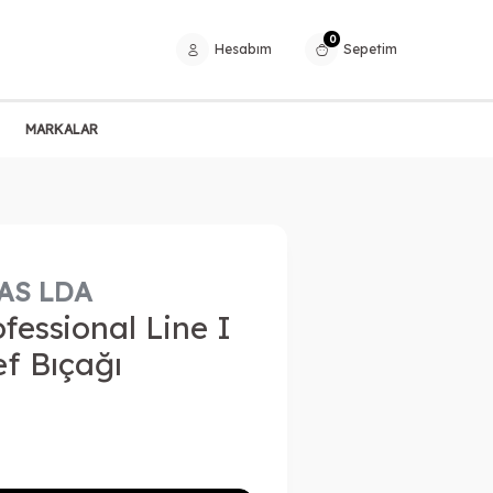
0
Hesabım
Sepetim
MARKALAR
AS LDA
fessional Line I
f Bıçağı