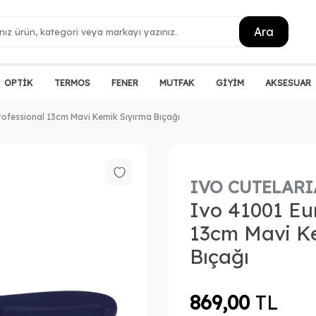
Ara
OPTİK
TERMOS
FENER
MUTFAK
GİYİM
AKSESUAR
ofessional 13cm Mavi Kemik Sıyırma Bıçağı
IVO CUTELARI
Ivo 41001 Eu
13cm Mavi K
Bıçağı
869,00
TL