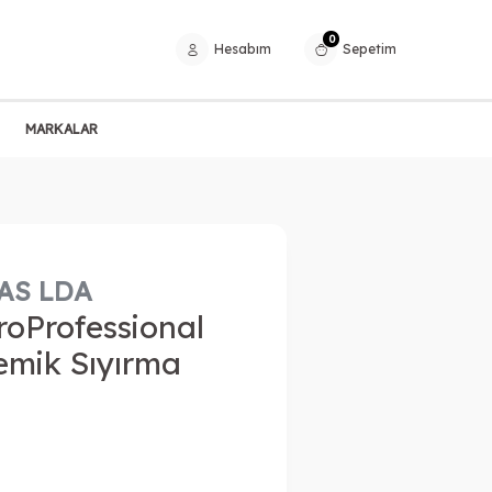
0
Hesabım
Sepetim
MARKALAR
AS LDA
roProfessional
emik Sıyırma