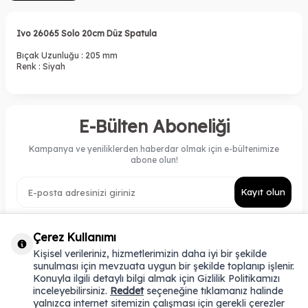
Ivo 26065 Solo 20cm Düz Spatula
​Bıçak Uzunluğu : 205 mm
Renk : Siyah
E-Bülten Aboneliği
Kampanya ve yeniliklerden haberdar olmak için e-bültenimize
abone olun!
Kayıt olun
Çerez Kullanımı
Kişisel verileriniz, hizmetlerimizin daha iyi bir şekilde
KATEGORILER
sunulması için mevzuata uygun bir şekilde toplanıp işlenir.
Konuyla ilgili detaylı bilgi almak için Gizlilik Politikamızı
ÖNEMLI BILGILER
inceleyebilirsiniz.
Reddet
seçeneğine tıklamanız halinde
HIZLI ERIŞIM
yalnızca internet sitemizin çalışması için gerekli çerezler