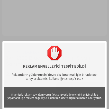
IVO CUTELARIAS LDA
Ivo 2322 BladeMaster 13cm Siyah
Santoku Bıçağı
2.999,00
TL
SEPETE EKLE
Listeye Ekle
Fiyat Alarmı