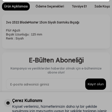
Ürün Açıklaması
Ödeme Seçenekleri
Tavsiye Et
İade Koşull
Ivo 2322 BladeMaster 13cm Siyah Santoku Bıçağı
​Flüt Ağızlı
Bıçak Uzunluğu : 125 mm
Renk : Siyah
E-Bülten Aboneliği
Kampanya ve yeniliklerden haberdar olmak için e-bültenimize
abone olun!
Kayıt olun
Çerez Kullanımı
Kişisel verileriniz, hizmetlerimizin daha iyi bir şekilde
KATEGORILER
sunulması için mevzuata uygun bir şekilde toplanıp işlenir.