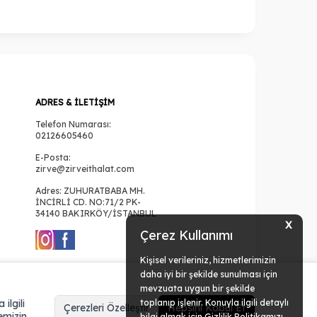
ADRES & İLETIŞIM
Telefon Numarası:
02126605460
E-Posta:
zirve@zirveithalat.com
Adres: ZUHURATBABA MH.
İNCİRLİ CD. NO:71/2 PK-
34140 BAKIRKÖY/İSTANBUL
X
Çerez Kullanımı
Kişisel verileriniz, hizmetlerimizin
daha iyi bir şekilde sunulması için
mevzuata uygun bir şekilde
ilgili
toplanıp işlenir. Konuyla ilgili detaylı
Çerezleri Özelleştir
Hepsini Kabul Et
emizin
bilgi almak için Gizlilik Politikamızı