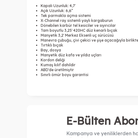
Kapalı Uzunluk: 4,7'
Açık Uzunluk: 6,6”
Tek parmakla açma sistemi
X-Channel ray sistemli yaylı kargaburun
Dönebilen karbür tel kesiciler ve sıyırıcılar
Tam boyutlu 3,25' 420HC düz kenarlı bıçak
Manyetik 3,2' Merkez Eksenli uç sürücüsü
Manevra çubuğu, çivi çekici ve şişe açacağıyla birlikt
Tırtıklı bıçak
Bay, dosya
Manyetik düz kafa ve yıldız uçları
Kordon deliği
Kumaş kılıf dahildir
ABD'de üretilmiştir
Sınırlı ömür boyu garantisi
E-Bülten Abon
Kampanya ve yeniliklerden ha