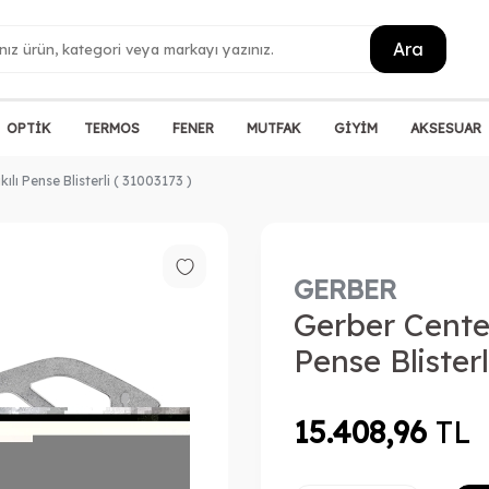
Ara
OPTİK
TERMOS
FENER
MUTFAK
GİYİM
AKSESUAR
ılı Pense Blisterli ( 31003173 )
GERBER
Gerber Center
Pense Blisterl
15.408,96
TL