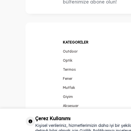
bültenimize abone olun!
KATEGORILER
Outdoor
Optik
Termos
Fener
Mutfak
Giyim
Aksesuar
Çerez Kullanımı
Kişisel verileriniz, hizmetlerimizin daha iyi bir şek
detaylı bilgi almak için Gizlilik Politikamızı inceleye