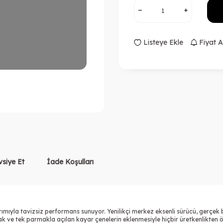
Listeye Ekle
Fiyat A
vsiye Et
İade Koşulları
sarımıyla tavizsiz performans sunuyor. Yenilikçi merkez eksenli sürücü, gerç
k ve tek parmakla açılan kayar çenelerin eklenmesiyle hiçbir üretkenlikten 