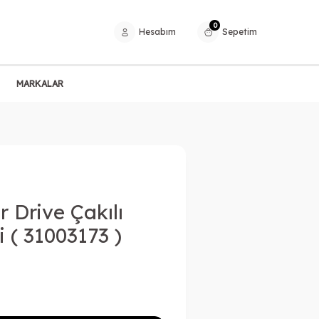
0
Hesabım
Sepetim
MARKALAR
 Drive Çakılı
i ( 31003173 )