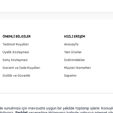
ÖNEMLI BILGILER
HIZLI ERIŞIM
Teslimat Koşulları
Anasayfa
Üyelik Sözleşmesi
Yeni Ürünler
Satış Sözleşmesi
İndirimdekiler
Garanti ve İade Koşulları
Müşteri Hizmetleri
Gizlilik ve Güvenlik
Sepetim
ilde sunulması için mevzuata uygun bir şekilde toplanıp işlenir. Konuyla 
bilirsiniz.
Reddet
seçeneğine tıklamanız halinde yalnızca internet sit